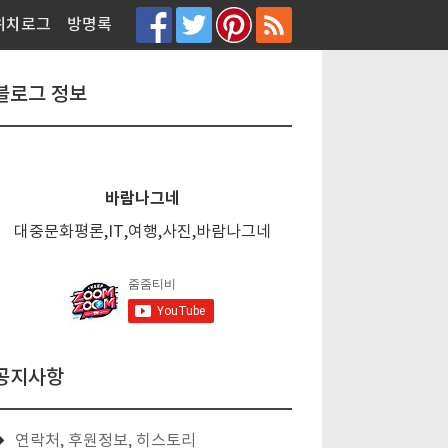
티스토리툴바
위치로그
방명록
블로그 정보
바람나그네
대중문화평론,IT,여행,사진,바람나그네
공지사항
연락처, 후원정보, 히스토리