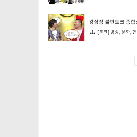
강심장 불편토크 종합
[토크] 방송, 문화, 