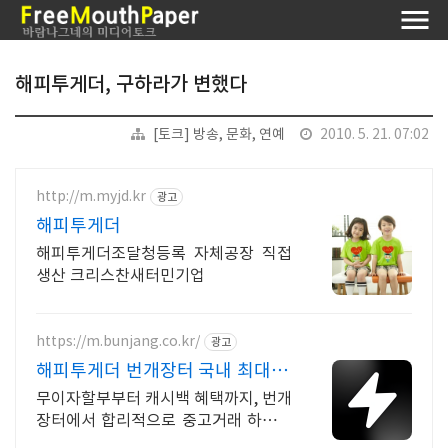
해피투게더, 구하라가 변했다
[토크] 방송, 문화, 연예
2010. 5. 21. 07:02
http://m.myjd.kr
광고
해피투게더
해피투게더조달청등록 자체공장 직접
생산 크리스찬새터민기업
https://m.bunjang.co.kr/
광고
해피투게더 번개장터 국내 최대 브
랜드 중고거래
무이자할부부터 캐시백 혜택까지, 번개
장터에서 합리적으로 중고거래 하세요
전국 각지에서 올라오는 전국구 최다