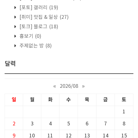
[포토] 갤러리
(19)
[취미] 맛집 & 일상
(27)
[토크] 블로그
(18)
흉보기
(0)
주제없는 방
(8)
달력
«
2026/08
»
일
월
화
수
목
금
토
1
2
3
4
5
6
7
8
9
10
11
12
13
14
15