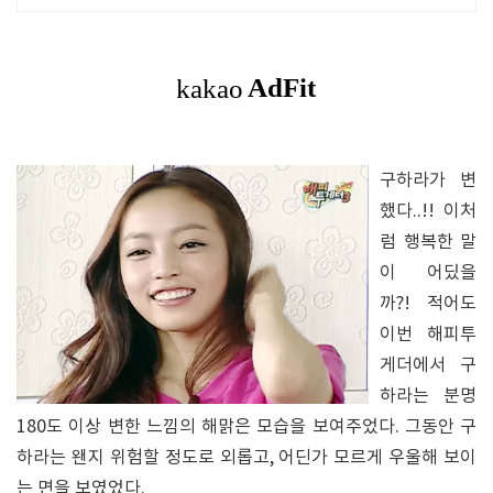
상품 매일 10만 개 이상의 신규 상품 업
로드
구하라가 변
했다..!! 이처
럼 행복한 말
이 어딨을
까?! 적어도
이번 해피투
게더에서 구
하라는 분명
180도 이상 변한 느낌의 해맑은 모습을 보여주었다. 그동안 구
하라는 왠지 위험할 정도로 외롭고, 어딘가 모르게 우울해 보이
는 면을 보였었다.