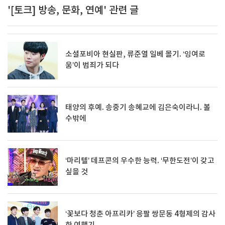
'[토크] 방송, 문화, 연예' 관련 글
소셜포비아 현실판, 류준열 일베 몰기. ‘잉여로
움’이 범죄가 되다
태양의 후예. 송중기 송혜교에 김은숙이라니. 볼
수밖에
‘마리텔’ 데프콘의 우수한 능력. ‘무한도전’이 갖고
싶을 것
‘꽃보다 청춘 아프리카’ 응팔 쌍문동 4형제의 감사