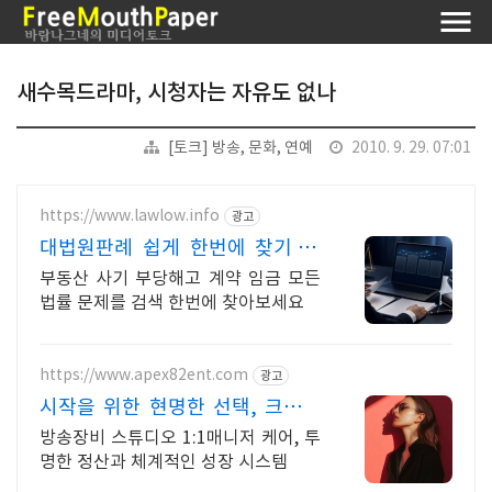
새수목드라마, 시청자는 자유도 없나
[토크] 방송, 문화, 연예
2010. 9. 29. 07:01
https://www.lawlow.info
광고
대법원판례 쉽게 한번에 찾기 AI
판례 검색은 로우로우!
부동산 사기 부당해고 계약 임금 모든
법률 문제를 검색 한번에 찾아보세요
https://www.apex82ent.com
광고
시작을 위한 현명한 선택, 크리에
이터, BJ 상시 모집
방송장비 스튜디오 1:1매니저 케어, 투
명한 정산과 체계적인 성장 시스템