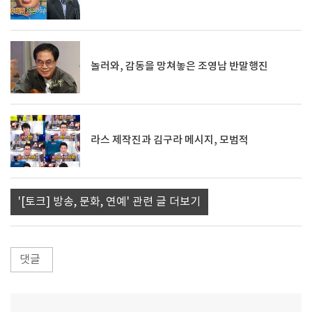
놀러와, 감동을 망쳐놓은 조영남 반말행진
라스 제작진과 김구라 메시지, 모범적
'[토크] 방송, 문화, 연예' 관련 글 더보기
댓글