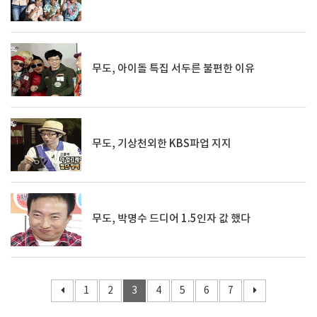
무도, 아이돌 특집 서두른 불편한 이유
무도, 기상천외한 KBS파업 지지
무도, 박명수 드디어 1.5인자 값 했다
1
2
3
4
5
6
7