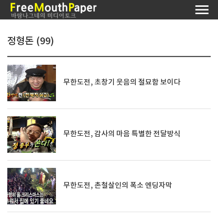
정형돈 (99)
무한도전, 초창기 웃음의 절묘함 보이다
무한도전, 감사의 마음 특별한 전달방식
무한도전, 촌철살인의 폭소 엔딩자막