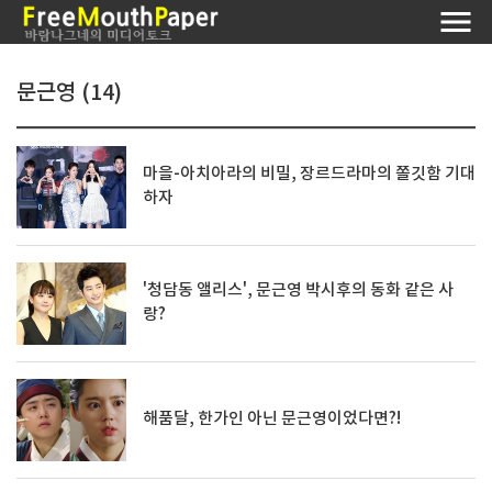
문근영 (14)
마을-아치아라의 비밀, 장르드라마의 쫄깃함 기대
하자
'청담동 앨리스', 문근영 박시후의 동화 같은 사
랑?
해품달, 한가인 아닌 문근영이었다면?!