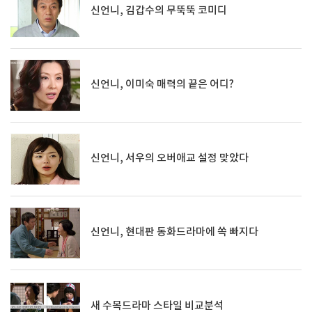
신언니, 김갑수의 무뚝뚝 코미디
신언니, 이미숙 매력의 끝은 어디?
신언니, 서우의 오버애교 설정 맞았다
신언니, 현대판 동화드라마에 쏙 빠지다
새 수목드라마 스타일 비교분석