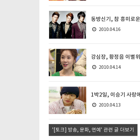
동방신기, 참 흥미로운
2010.04.16
강심장, 황정음 이별위
2010.04.14
1박2일, 이승기 사랑
2010.04.13
'[토크] 방송, 문화, 연예' 관련 글 더보기