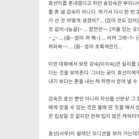
효선이를 혼내겠다고 하던 송강숙은 부리나케
를 혼 낼 강숙이 아니다. 여기서 다시 한 번 
가 산 것 어떻게 생겼어?'... (엄마 것도 있어)
것 같어~(능글)~ ... 잠깐만~~ (거울 있는
~ ;;~ ... (응~ 엄마 꺼 해~) ... 어머 
져와봐~~ ... (응~ 엄마 초록색은?)...
이런 대화에서 보듯 강숙(이미숙)은 실리를 
다는 것을 보여준다. 그녀는 굳이 효선이에게
내기 보다는 혼을 내는 척 하면서 얻어 낼 수
강숙은 효선 뿐만 아니라 자신을 신분상 그 
에게 얻을 수 있는 것은 몰래 딴 짓을 해서
은 밉상일 것 같지만 전혀 밉지 않은 캐릭터
효선(서우)이 발레단 오디션을 보러 가는데