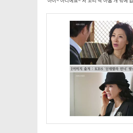
'아이~ 아니에요~ 저 꼬리 딱 아홉 개 밖에