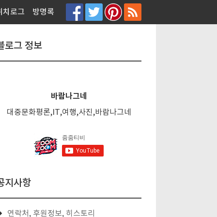
티스토리툴바
위치로그
방명록
블로그 정보
바람나그네
대중문화평론,IT,여행,사진,바람나그네
공지사항
연락처, 후원정보, 히스토리