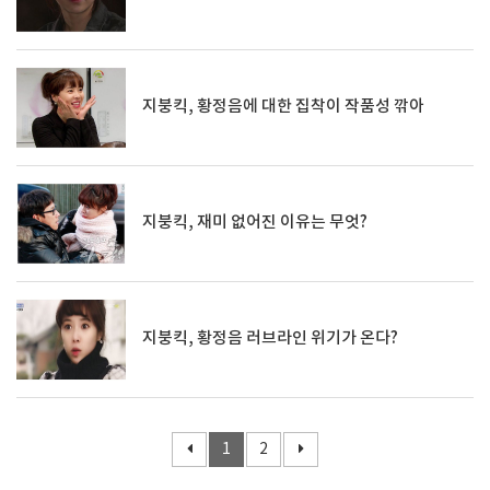
지붕킥, 황정음에 대한 집착이 작품성 깎아
지붕킥, 재미 없어진 이유는 무엇?
지붕킥, 황정음 러브라인 위기가 온다?
1
2