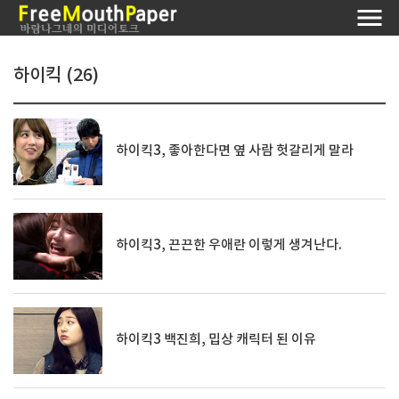
하이킥 (26)
하이킥3, 좋아한다면 옆 사람 헛갈리게 말라
하이킥3, 끈끈한 우애란 이렇게 생겨난다.
하이킥3 백진희, 밉상 캐릭터 된 이유