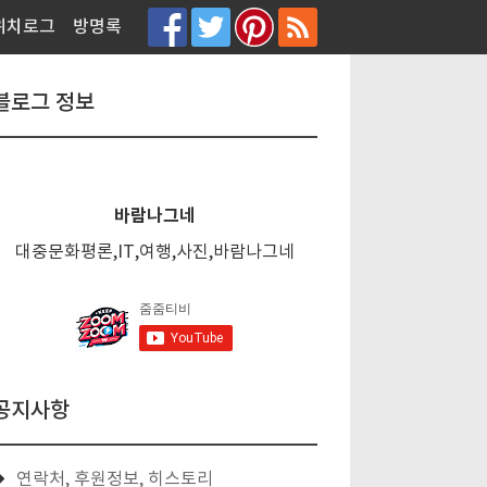
티스토리툴바
위치로그
방명록
블로그 정보
바람나그네
대중문화평론,IT,여행,사진,바람나그네
공지사항
연락처, 후원정보, 히스토리