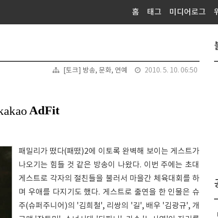
홈
태그
미디어로그
[토크] 방송, 문화, 연예
2010. 5. 10. 06:50
패밀리가 떴다(패떴)2에 이토록 완벽해 보이는 게스트가
나오기는 힘들 것 같은 방송이 나왔다. 이번 주에는 초대
게스트로 각자의 절친들을 불러서 마을간 체육대회를 하
며 우애를 다지기도 했다. 게스트로 출연을 한 인물은 슈
주(슈퍼주니어)의 '김희철', 리쌍의 '길', 배우 '김광규', 개