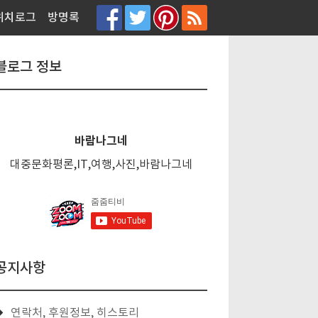
티스토리툴바
위치로그
방명록
블로그 정보
바람나그네
대중문화평론,IT,여행,사진,바람나그네
공지사항
연락처, 후원정보, 히스토리