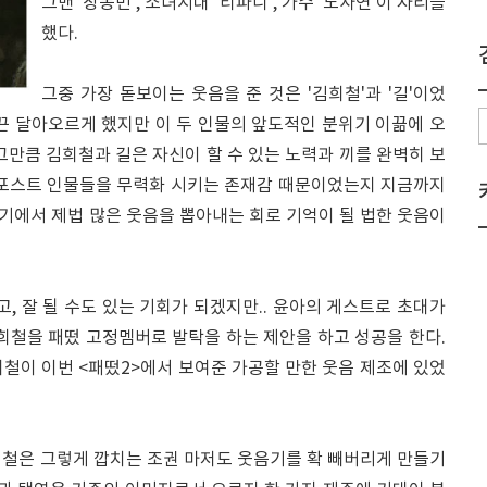
그맨 '장동민', 소녀시대 '티파니', 가수 '노사연'이 자리를
했다.
그중 가장 돋보이는 웃음을 준 것은 '김희철'과 '길'이었
끈 달아오르게 했지만 이 두 인물의 앞도적인 분위기 이끎에 오
그만큼 김희철과 길은 자신이 할 수 있는 노력과 끼를 완벽히 보
 포스트 인물들을 무력화 시키는 존재감 때문이었는지 지금까지
기에서 제법 많은 웃음을 뽑아내는 회로 기억이 될 법한 웃음이
고, 잘 될 수도 있는 기회가 되겠지만.. 윤아의 게스트로 초대가
희철을 패떴 고정멤버로 발탁을 하는 제안을 하고 성공을 한다.
철이 이번 <패떴2>에서 보여준 가공할 만한 웃음 제조에 있었
희철은 그렇게 깝치는 조권 마저도 웃음기를 확 빼버리게 만들기