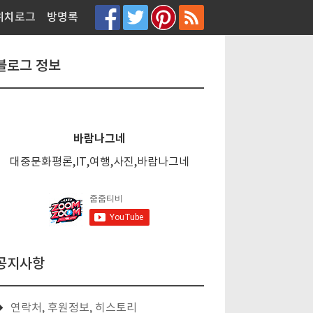
티스토리툴바
위치로그
방명록
블로그 정보
바람나그네
대중문화평론,IT,여행,사진,바람나그네
공지사항
연락처, 후원정보, 히스토리