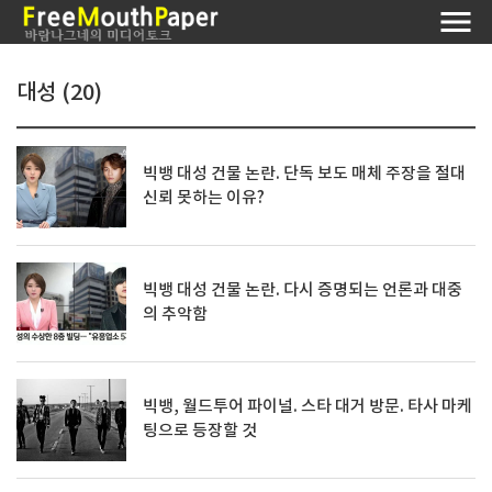
대성 (20)
빅뱅 대성 건물 논란. 단독 보도 매체 주장을 절대
신뢰 못하는 이유?
빅뱅 대성 건물 논란. 다시 증명되는 언론과 대중
의 추악함
빅뱅, 월드투어 파이널. 스타 대거 방문. 타사 마케
팅으로 등장할 것