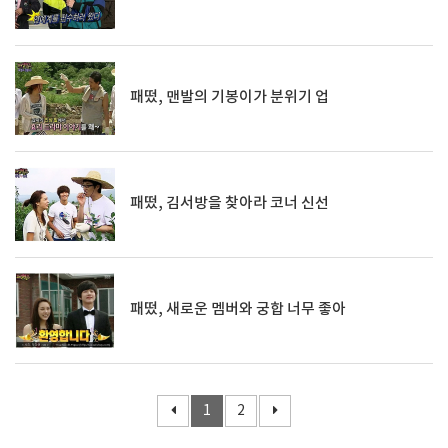
패떴, 맨발의 기봉이가 분위기 업
패떴, 김서방을 찾아라 코너 신선
패떴, 새로운 멤버와 궁합 너무 좋아
1
2