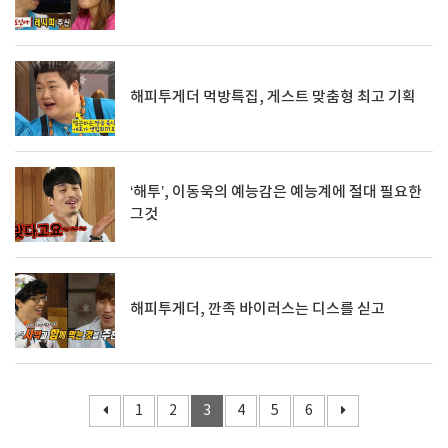
해피투게더 먹방특집, 게스트 맞춤형 최고 기획
‘해투’, 이동욱의 예능감은 예능계에 절대 필요한
그것
해피투게더, 깐족 바이러스는 디스를 싣고
1
2
3
4
5
6