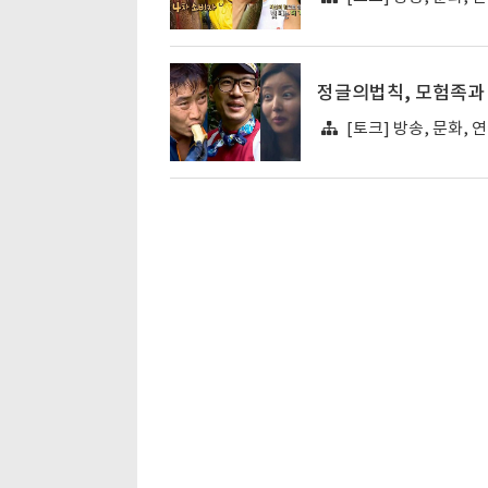
정글의법칙, 모험족과
[토크] 방송, 문화, 