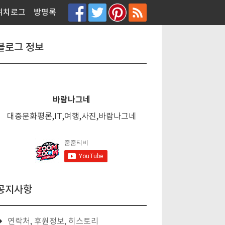
티스토리툴바
위치로그
방명록
블로그 정보
바람나그네
대중문화평론,IT,여행,사진,바람나그네
공지사항
연락처, 후원정보, 히스토리