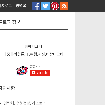
티스토리툴바
위치로그
방명록
블로그 정보
바람나그네
대중문화평론,IT,여행,사진,바람나그네
공지사항
연락처, 후원정보, 히스토리