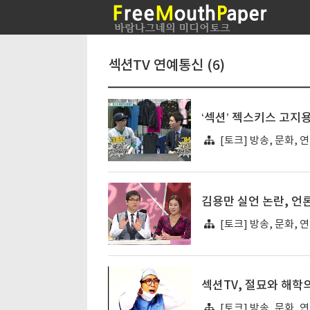
섹션TV 연예통신 (6)
‘섹션’ 젝스키스 고지
[토크] 방송, 문화, 
김용만 실언 논란, 언
[토크] 방송, 문화, 
섹션TV, 절묘와 해학
[토크] 방송, 문화, 