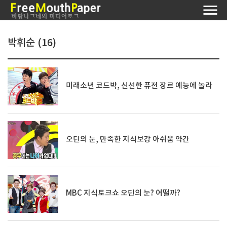
박휘순 (16)
미래소년 코드박, 신선한 퓨전 장르 예능에 놀라
오딘의 눈, 만족한 지식보강 아쉬움 약간
MBC 지식토크쇼 오딘의 눈? 어떨까?