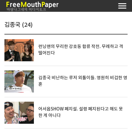
김종국 (24)
런닝맨의 무리한 강호동 합류 작전. 무례하고 격
떨어진다
김종국 비난하는 루저 외톨이들. 영원히 비겁한 영
혼
어서옵SHOW 폐지설. 설령 폐지된다고 해도 못
한 게 아니다