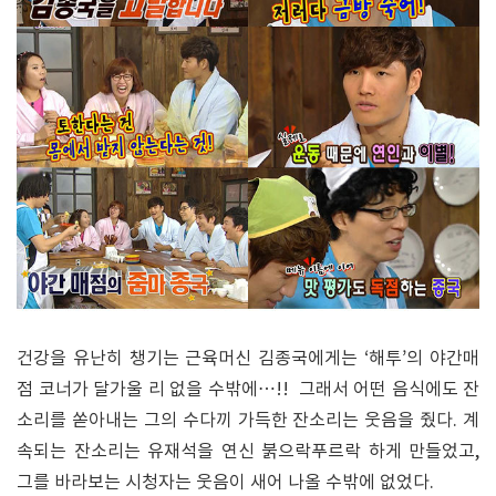
건강을 유난히 챙기는 근육머신 김종국에게는 ‘해투’의 야간매
점 코너가 달가울 리 없을 수밖에…!! 그래서 어떤 음식에도 잔
소리를 쏟아내는 그의 수다끼 가득한 잔소리는 웃음을 줬다. 계
속되는 잔소리는 유재석을 연신 붉으락푸르락 하게 만들었고,
그를 바라보는 시청자는 웃음이 새어 나올 수밖에 없었다.