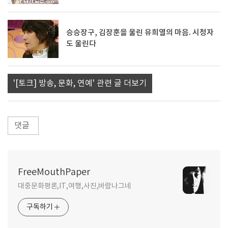
승승장구, 김장훈을 울린 유희열의 마음. 시청자
도 울린다
'[토크] 방송, 문화, 연예' 관련 글 더보기
댓글
FreeMouthPaper
대중문화평론,IT,여행,사진,바람나그네
구독하기