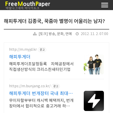
해피투게더 김종국, 꾹줌마 별명이 어울리는 남자?
[토크] 방송, 문화, 연예
2012. 11. 2. 07:00
http://m.myjd.kr
광고
해피투게더
해피투게더조달청등록 자체공장에서
직접생산방식의 크리스찬새터민기업
https://m.bunjang.co.kr/
광고
해피투게더 번개장터 국내 최대 브
랜드 중고거래
무이자할부부터 캐시백 혜택까지, 번개
장터에서 합리적으로 중고거래 하세요
전국 각지에서 올라오는 전국구 최다