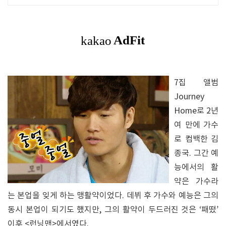
상품 매일 10만 개 이상의 신규 상품 업
로드
7집 앨범
Journey
Home로 2년
여 만에 가수
로 컴백한 김
종국. 그간 예
능에서의 활
약은 가수라
는 본업을 잊게 하는 맹활약이었다. 데뷔 후 가수와 예능은 그의
동시 본업이 되기도 했지만, 그의 활약이 두드러진 것은 ‘패떴’
이후 <런닝맨>에서였다.