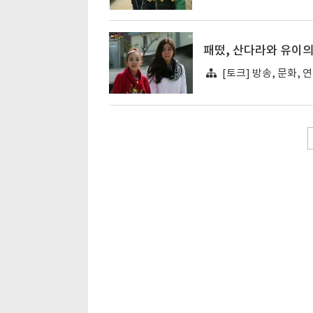
패떴, 산다라와 유이의
[토크] 방송, 문화, 