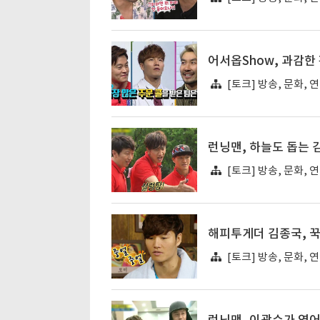
어서옵Show, 과감한
[토크] 방송, 문화, 
런닝맨, 하늘도 돕는
[토크] 방송, 문화, 
해피투게더 김종국, 
[토크] 방송, 문화, 