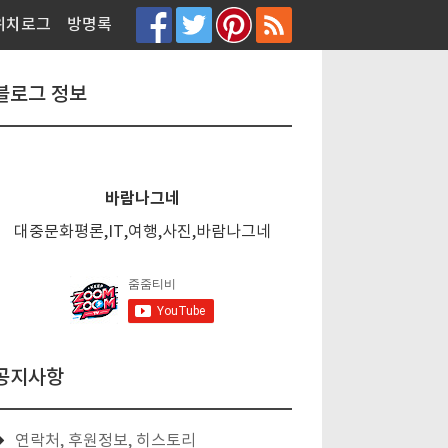
티스토리툴바
위치로그
방명록
블로그 정보
바람나그네
대중문화평론,IT,여행,사진,바람나그네
공지사항
연락처, 후원정보, 히스토리