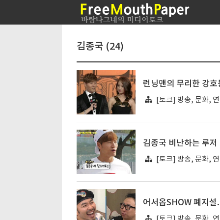
김종국 (24)
런닝맨의 무리한 강호동
[토크] 방송, 문화, 
김종국 비난하는 루저 
[토크] 방송, 문화, 
어서옵SHOW 폐지설.
[토크] 방송, 문화, 