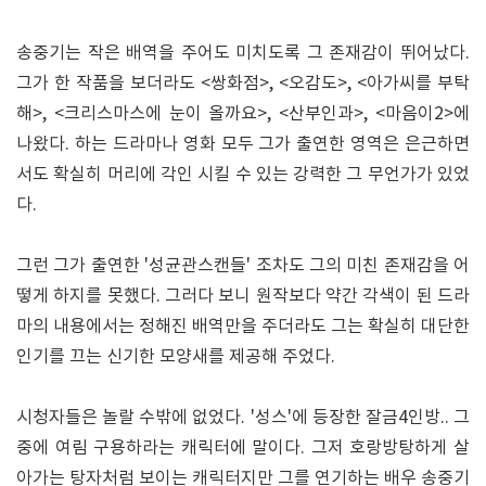
송중기는 작은 배역을 주어도 미치도록 그 존재감이 뛰어났다.
그가 한 작품을 보더라도 <쌍화점>, <오감도>, <아가씨를 부탁
해>, <크리스마스에 눈이 올까요>, <산부인과>, <마음이2>에
나왔다. 하는 드라마나 영화 모두 그가 출연한 영역은 은근하면
서도 확실히 머리에 각인 시킬 수 있는 강력한 그 무언가가 있었
다.
그런 그가 출연한 '성균관스캔들' 조차도 그의 미친 존재감을 어
떻게 하지를 못했다. 그러다 보니 원작보다 약간 각색이 된 드라
마의 내용에서는 정해진 배역만을 주더라도 그는 확실히 대단한
인기를 끄는 신기한 모양새를 제공해 주었다.
시청자들은 놀랄 수밖에 없었다. '성스'에 등장한 잘금4인방.. 그
중에 여림 구용하라는 캐릭터에 말이다. 그저 호랑방탕하게 살
아가는 탕자처럼 보이는 캐릭터지만 그를 연기하는 배우 송중기