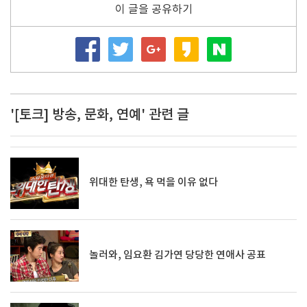
이 글을 공유하기
'[토크] 방송, 문화, 연예' 관련 글
위대한 탄생, 욕 먹을 이유 없다
놀러와, 임요환 김가연 당당한 연애사 공표