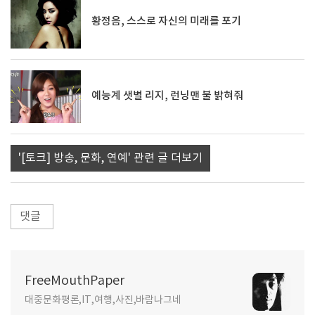
황정음, 스스로 자신의 미래를 포기
예능계 샛별 리지, 런닝맨 불 밝혀줘
'[토크] 방송, 문화, 연예' 관련 글 더보기
댓글
FreeMouthPaper
대중문화평론,IT,여행,사진,바람나그네