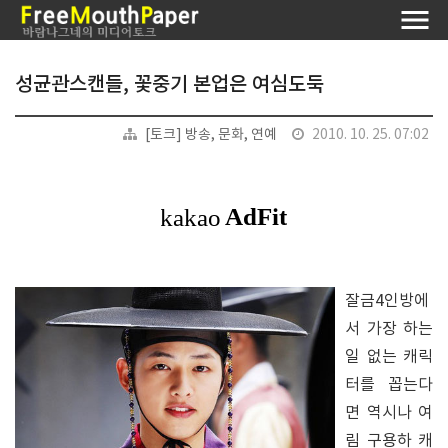
성균관스캔들, 꽃중기 본업은 여심도둑
[토크] 방송, 문화, 연예
2010. 10. 25. 07:02
잘금4인방에
서 가장 하는
일 없는 캐릭
터를 꼽는다
면 역시나 여
림 구용하 캐