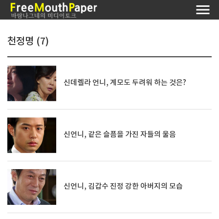
천정명 (7)
신데렐라 언니, 계모도 두려워 하는 것은?
신언니, 같은 슬픔을 가진 자들의 울음
신언니, 김갑수 진정 강한 아버지의 모습