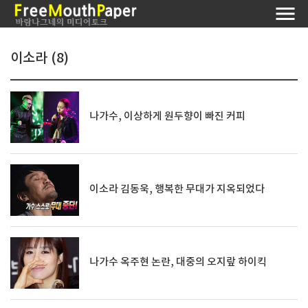
이소라 (8)
나가수, 이상하게 원두향이 빠진 커피
이소라 김동욱, 행복한 무대가 지옥되었다
나가수 옥주현 논란, 대중의 오지랖 하이킥