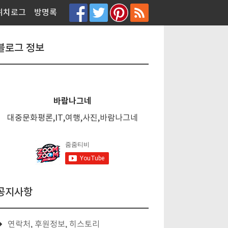
티스토리툴바
위치로그
방명록
블로그 정보
바람나그네
대중문화평론,IT,여행,사진,바람나그네
공지사항
연락처, 후원정보, 히스토리