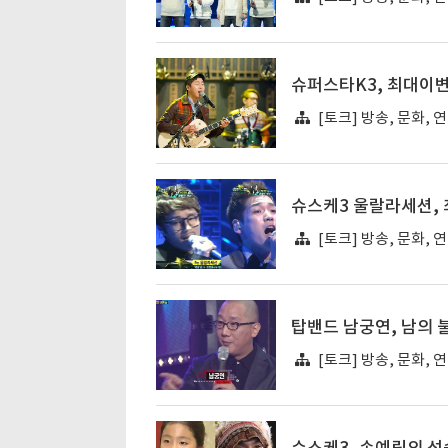
슈퍼스타K3, 최대이
[토크] 방송, 문화, 
슈스케3 울랄라세션, 
[토크] 방송, 문화, 
탑밴드 남궁연, 남의 
[토크] 방송, 문화, 