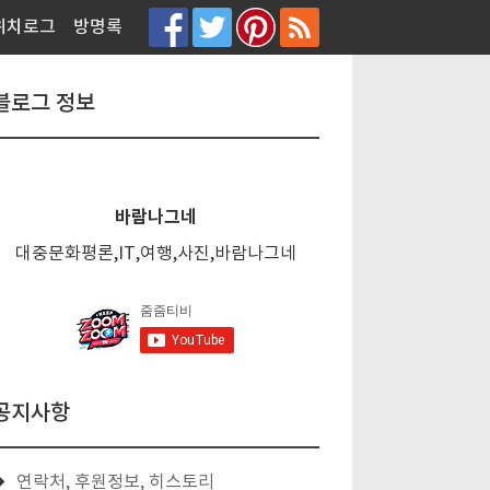
티스토리툴바
위치로그
방명록
블로그 정보
바람나그네
대중문화평론,IT,여행,사진,바람나그네
공지사항
연락처, 후원정보, 히스토리