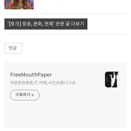
'[토크] 방송, 문화, 연예' 관련 글 더보기
댓글
FreeMouthPaper
대중문화평론,IT,여행,사진,바람나그네
구독하기