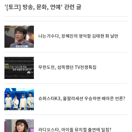
'[토크] 방송, 문화, 연예' 관련 글
나는가수다, 장혜진의 영악함 김태현 화 날만
무한도전, 섬뜩했던 TV전쟁특집
슈퍼스타K3, 울랄라세션 우승하면 배아픈 언론?
라디오스타, 아이돌 뮤지컬 출연에 일침?