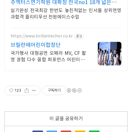
주액터스연기학원 대확장 전국no1 18개 넓은강의
실
실기완성 전국최강 한번도 놓친적없는 인서울 상위연영
과합격 퀄리티우선 전원에이스수업
https://www.brillantechor.co.kr
광고
브릴란떼어린이합창단
국가행사 대형공연 오페라 MV, CF 촬
영 경험 다수 융합 퍼포먼스 어린이 합
창단
123
구독하기
이 글을 공유하기