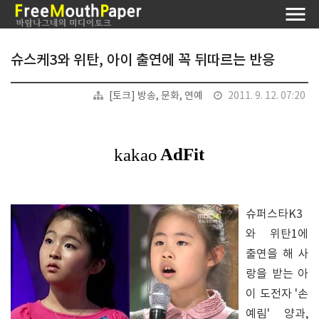
슈스케3와 위탄, 아이 출연에 꼭 뒤따르는 반응
[토크] 방송, 문화, 연예
2011. 9. 12. 07:20
슈퍼스타K3
와 위탄1에
출연을 해 사
랑을 받는 아
이 도전자 '손
예림' 양과,