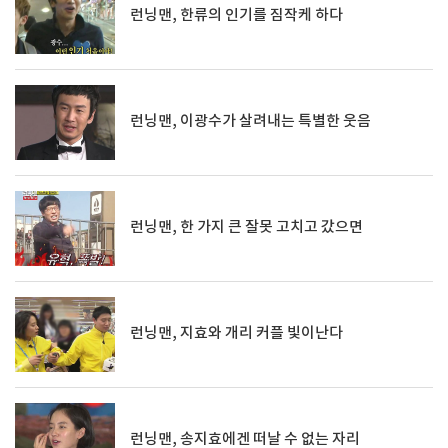
런닝맨, 한류의 인기를 짐작케 하다
런닝맨, 이광수가 살려내는 특별한 웃음
런닝맨, 한 가지 큰 잘못 고치고 갔으면
런닝맨, 지효와 개리 커플 빛이난다
런닝맨, 송지효에겐 떠날 수 없는 자리