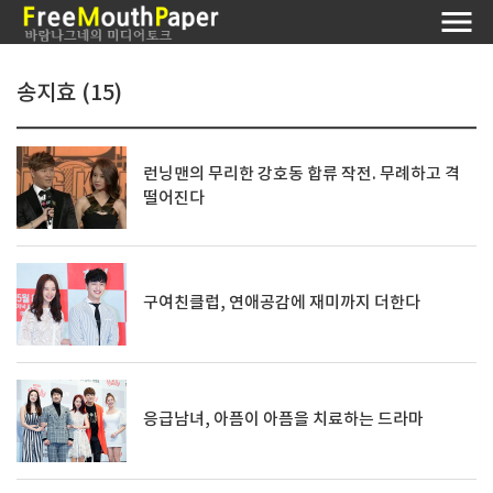
송지효 (15)
런닝맨의 무리한 강호동 합류 작전. 무례하고 격
떨어진다
구여친클럽, 연애공감에 재미까지 더한다
응급남녀, 아픔이 아픔을 치료하는 드라마