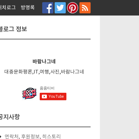
티스토리툴바
위치로그
방명록
블로그 정보
바람나그네
대중문화평론,IT,여행,사진,바람나그네
공지사항
연락처, 후원정보, 히스토리