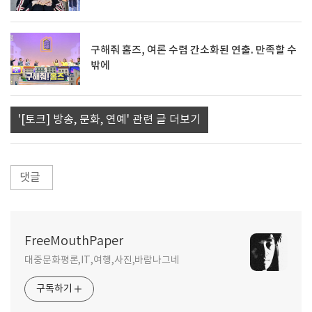
구해줘 홈즈, 여론 수렴 간소화된 연출. 만족할 수
밖에
'[토크] 방송, 문화, 연예' 관련 글 더보기
댓글
FreeMouthPaper
대중문화평론,IT,여행,사진,바람나그네
구독하기