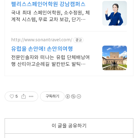
펠리스스페인어학원 강남캠퍼스
국내 최대 스페인어학원, 소수정원, 체
계적 시스템, 무료 교차 보강, 단기속성
특강
http://www.sonantravel.com/
광고
유럽을 손안에! 손안의여행
전문인솔자와 떠나는 유럽 단체배낭여
행 산티아고순례길 발칸반도 발틱북유
럽 지중해여행 유럽을 손안에! 발칸반
도 북유럽 지중해 남부유럽 동유럽 세
미팩제공
5
구독하기
이 글을 공유하기