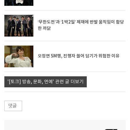
‘무한도전’과 ‘1박2일’ 제재에 반발 움직임이 합당
한 까닭
오정연 SM행, 진행자 쓸어 담기가 위험한 이유
'[토크] 방송, 문화, 연예' 관련 글 더보기
댓글