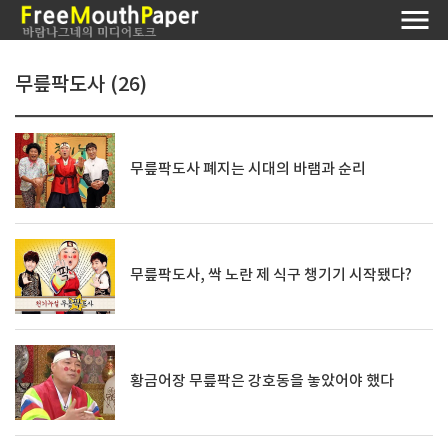
무릎팍도사 (26)
무릎팍도사 폐지는 시대의 바램과 순리
무릎팍도사, 싹 노란 제 식구 챙기기 시작됐다?
황금어장 무릎팍은 강호동을 놓았어야 했다