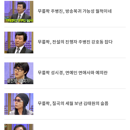
무릎팍 주병진, 방송복귀 가능성 월척이네
무릎팍, 전설의 진행자 주병진 강호동 잡다
무릎팍 성시경, 연예인 연애사와 예의란
무릎팍, 질곡의 세월 보낸 김태원의 슬픔