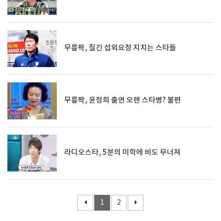
무릎팍, 질긴 섭외요청 지치는 스타들
무릎팍, 윤정희 출연 오랜 스타병? 불편
라디오스타, 5분의 미학에 비도 무너져
1
2