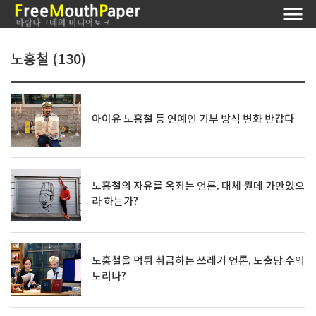
노홍철 (130)
아이유 노홍철 등 연예인 기부 방식 변화 반갑다
노홍철의 자유를 옥죄는 언론. 대체 뭔데 가만있으
라 하는가?
노홍철을 먹튀 취급하는 쓰레기 언론. 노출당 수익
노리나?