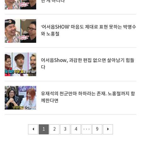
한 게 아니다
‘어서옵SHOW’ 마음도 제대로 표현 못하는 박명수
와 노홍철
어서옵Show, 과감한 편집 없으면 살아남기 힘들
다
유재석의 천군만마 하하라는 존재. 노홍철까지 함
께한다면
1
2
3
4
···
9