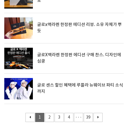
도
글로x맥라렌 한정판 에디션 리뷰. 소유 자체가 뿌
듯
글로X맥라렌 한정판 에디션 구매 찬스. 디자인에
심쿵
글로 센스 할인 혜택에 루플라 뉴웨이브 파티 소식
까지
1
2
3
4
···
39