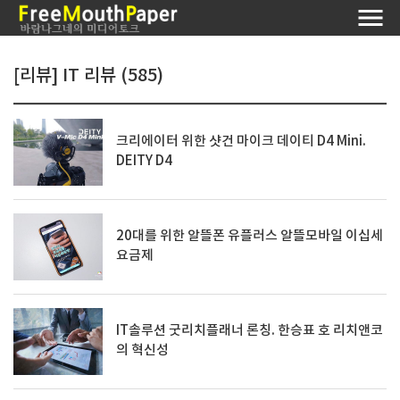
[리뷰] IT 리뷰 (585)
크리에이터 위한 샷건 마이크 데이티 D4 Mini.
DEITY D4
20대를 위한 알뜰폰 유플러스 알뜰모바일 이십세
요금제
IT솔루션 굿리치플래너 론칭. 한승표 호 리치앤코
의 혁신성