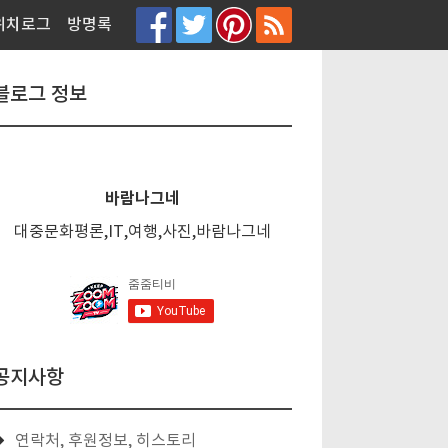
티스토리툴바
위치로그
방명록
블로그 정보
바람나그네
대중문화평론,IT,여행,사진,바람나그네
공지사항
연락처, 후원정보, 히스토리