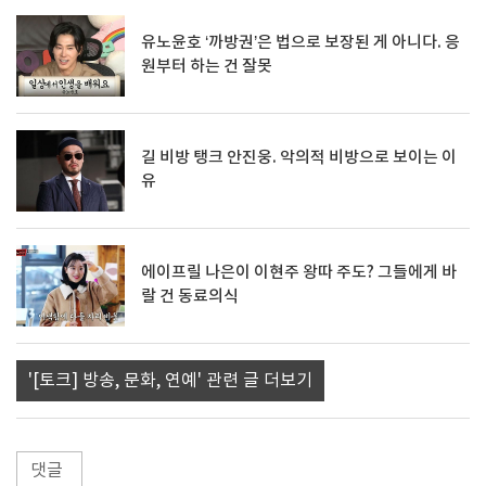
유노윤호 ‘까방권’은 법으로 보장된 게 아니다. 응
원부터 하는 건 잘못
길 비방 탱크 안진웅. 악의적 비방으로 보이는 이
유
에이프릴 나은이 이현주 왕따 주도? 그들에게 바
랄 건 동료의식
'[토크] 방송, 문화, 연예' 관련 글 더보기
댓글