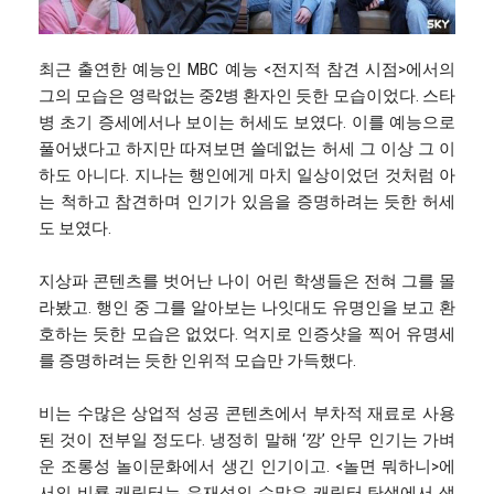
최근 출연한 예능인 MBC 예능 <전지적 참견 시점>에서의
그의 모습은 영락없는 중2병 환자인 듯한 모습이었다. 스타
병 초기 증세에서나 보이는 허세도 보였다. 이를 예능으로
풀어냈다고 하지만 따져보면 쓸데없는 허세 그 이상 그 이
하도 아니다. 지나는 행인에게 마치 일상이었던 것처럼 아
는 척하고 참견하며 인기가 있음을 증명하려는 듯한 허세
도 보였다.
지상파 콘텐츠를 벗어난 나이 어린 학생들은 전혀 그를 몰
라봤고. 행인 중 그를 알아보는 나잇대도 유명인을 보고 환
호하는 듯한 모습은 없었다. 억지로 인증샷을 찍어 유명세
를 증명하려는 듯한 인위적 모습만 가득했다.
비는 수많은 상업적 성공 콘텐츠에서 부차적 재료로 사용
된 것이 전부일 정도다. 냉정히 말해 ‘깡’ 안무 인기는 가벼
운 조롱성 놀이문화에서 생긴 인기이고. <놀면 뭐하니>에
서의 비룡 캐릭터는 유재석의 수많은 캐릭터 탄생에서 생