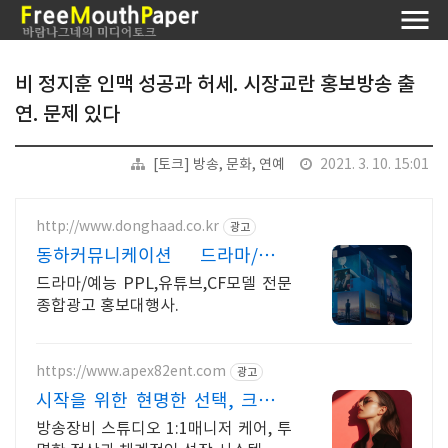
비 정지훈 인맥 성공과 허세. 시장교란 홍보방송 출
연. 문제 있다
[토크] 방송, 문화, 연예
2021. 3. 10. 15:01
http://www.donghaad.co.kr
광고
동하커뮤니케이션 드라마/예능
PPL전문
드라마/예능 PPL,유튜브,CF모델 전문
종합광고 홍보대행사.
https://www.apex82ent.com
광고
시작을 위한 현명한 선택, 크리에
이터, BJ 상시 모집
방송장비 스튜디오 1:1매니저 케어, 투