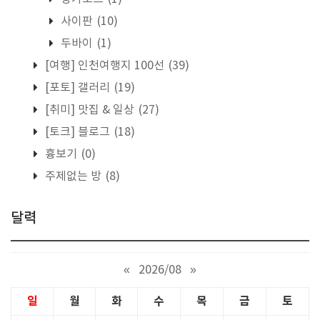
사이판
(10)
두바이
(1)
[여행] 인천여행지 100선
(39)
[포토] 갤러리
(19)
[취미] 맛집 & 일상
(27)
[토크] 블로그
(18)
흉보기
(0)
주제없는 방
(8)
달력
«
2026/08
»
일
월
화
수
목
금
토