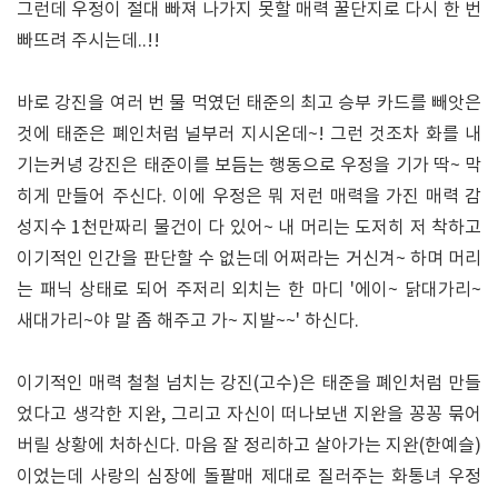
그런데 우정이 절대 빠져 나가지 못할 매력 꿀단지로 다시 한 번
빠뜨려 주시는데..!!
바로 강진을 여러 번 물 먹였던 태준의 최고 승부 카드를 빼앗은
것에 태준은 폐인처럼 널부러 지시온데~! 그런 것조차 화를 내
기는커녕 강진은 태준이를 보듬는 행동으로 우정을 기가 딱~ 막
히게 만들어 주신다. 이에 우정은 뭐 저런 매력을 가진 매력 감
성지수 1천만짜리 물건이 다 있어~ 내 머리는 도저히 저 착하고
이기적인 인간을 판단할 수 없는데 어쩌라는 거신겨~ 하며 머리
는 패닉 상태로 되어 주저리 외치는 한 마디 '에이~ 닭대가리~
새대가리~야 말 좀 해주고 가~ 지발~~' 하신다.
이기적인 매력 철철 넘치는 강진(고수)은 태준을 폐인처럼 만들
었다고 생각한 지완, 그리고 자신이 떠나보낸 지완을 꽁꽁 묶어
버릴 상황에 처하신다. 마음 잘 정리하고 살아가는 지완(한예슬)
이었는데 사랑의 심장에 돌팔매 제대로 질러주는 화통녀 우정