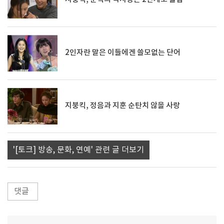
2인자란 말은 이들에겐 쓸모없는 단어
지붕킥, 정음과 지훈 순탄치 않을 사랑
'[토크] 방송, 문화, 연예' 관련 글 더보기
댓글