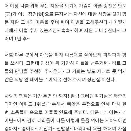
더 이상 나를 위해 우는 지완을 보기에 가슴이 아픈 강진은 단도
(刀)가 아닌 장검(劍)으로 혼자서는 자신에 대한 사랑을 끊기 힘
든 지완 그녀의 마음을 후벼 파며 이별을 고해주신다~! 어떻게
나에게 이럴 수가 있는거얌~ 흑흑~ 하며 지완 떠나주신다~! 그
러며 1년 후~
서로 다른 곳에서 아픔을 피해 나름대로 살아보려 파닥파닥 힘
들 쓰신다. 그런데 인생이 뭐 가만히 이들을 냅두거써~ 바로 그
들의 만남을 주선해 주시온데~ 그 기회는 밥도 제대로 못 먹게
같은 식당 옆 테이블로 예약 주선해 주시며 장난질 치신다.
사랑의 연적은 가만 두면 안 되지! 암~! 그러던 작가님은 태준의
디자인 어워드 1위를 매수해서 빼앗은 우정으로 인해 다시 한
번 소용돌이 속으로 이들을 인도해 주신다. 태준 : 네 이놈~ 네
이년~ 어찌 감히 너희들이 나를 이렇게 물을 먹이는 게야~ 이런
강아지~ 송아지~ 계산기~ 신발장~ 바리바리 욕을 해대며 가심