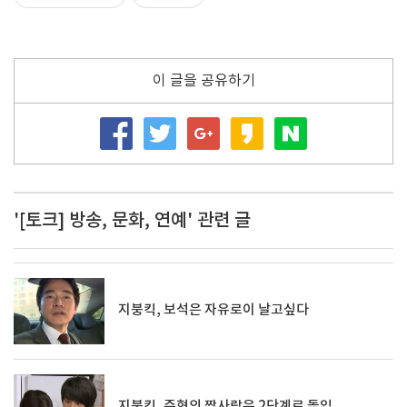
이 글을 공유하기
'[토크] 방송, 문화, 연예' 관련 글
지붕킥, 보석은 자유로이 날고싶다
지붕킥, 준혁의 짝사랑은 2단계로 돌입