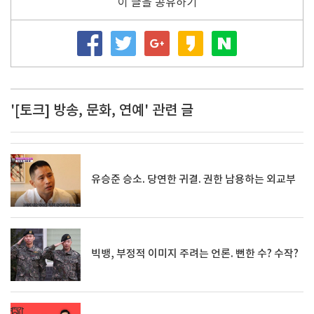
이 글을 공유하기
'[토크] 방송, 문화, 연예' 관련 글
유승준 승소. 당연한 귀결. 권한 남용하는 외교부
빅뱅, 부정적 이미지 주려는 언론. 뻔한 수? 수작?