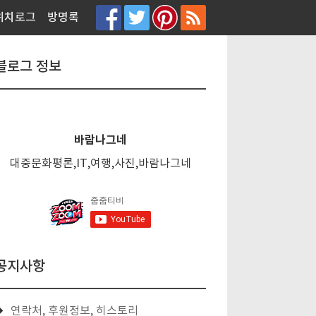
티스토리툴바
위치로그
방명록
블로그 정보
바람나그네
대중문화평론,IT,여행,사진,바람나그네
공지사항
연락처, 후원정보, 히스토리