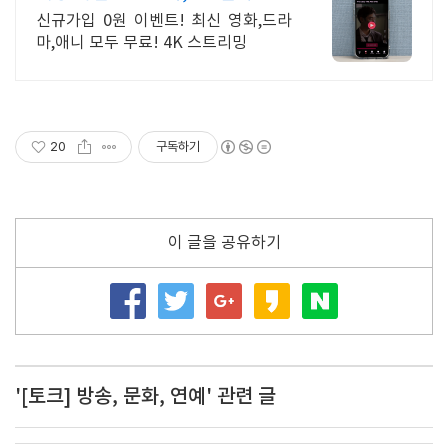
기!
신규가입 0원 이벤트! 최신 영화,드라
마,애니 모두 무료! 4K 스트리밍
20
구독하기
이 글을 공유하기
'[토크] 방송, 문화, 연예' 관련 글