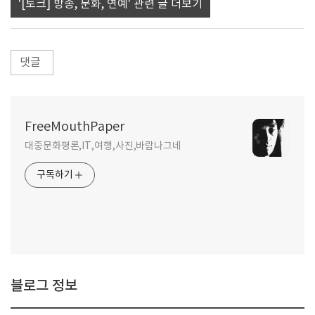
'[토크] 방송, 문화, 연예' 관련 글 더보기
댓글
FreeMouthPaper
대중문화평론,IT,여행,사진,바람나그네
구독하기
블로그 정보