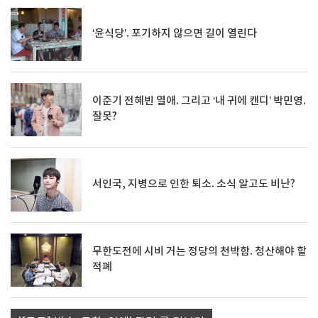
‘윤식당’. 포기하지 않으면 길이 열린다
이준기 전혜빈 열애. 그리고 ‘내 귀에 캔디’ 박민영.
잘못?
서인국, 지병으로 인한 퇴소. 소식 알고도 비난?
무한도전에 시비 거는 정당의 천박함. 청산해야 할
적폐