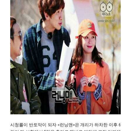
시청률이 반토막이 되자 <런닝맨>은 개리가 하차한 이후 6