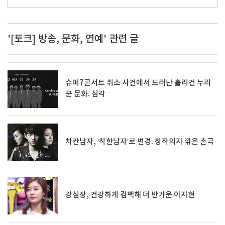
'[토크] 방송, 문화, 연예' 관련 글
슈퍼7콘서트 취소 사건에서 드러난 훌리건 누리
꾼 문화. 심각
차칸남자, ‘착한남자’로 변경. 창작의지 꺾은 촌극
강심장, 건강하게 컴백해 더 반가운 이지현