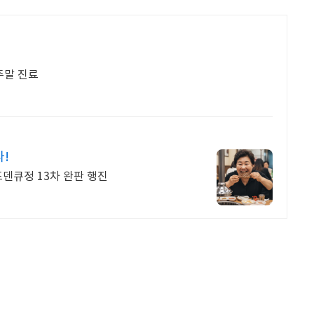
 주말 진료
다!
덴큐정 13차 완판 행진