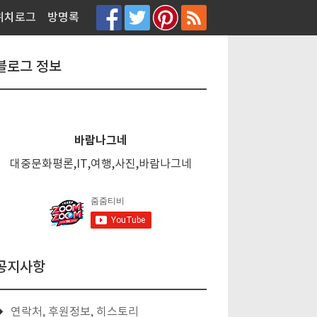
티스토리툴바
위치로그
방명록
블로그 정보
바람나그네
대중문화평론,IT,여행,사진,바람나그네
공지사항
연락처, 후원정보, 히스토리