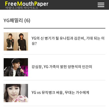
YG패밀리 (6)
YG의 신 병기가 될 유나킴과 김은비, 기대 되는 이
유?
강심장, YG 가족이 밝힌 양현석의 인간미
YG vs 뮤직뱅크 싸움, 무대는 가수에게