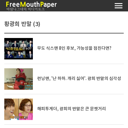
황광희 반말 (3)
무도 식스맨 8인 후보, 가능성을 점친다면?
런닝맨, '난 하하. 개리 싫어'. 광희 반말의 심각성
해피투게더, 광희의 반말은 큰 문젯거리