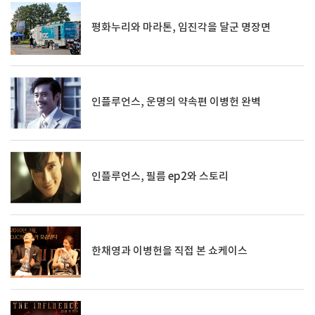
평화누리와 마라톤, 임진각을 달군 명장면
인플루언스, 운명의 약속편 이병헌 완벽
인플루언스, 필름 ep2와 스토리
한채영과 이병헌을 직접 본 쇼케이스