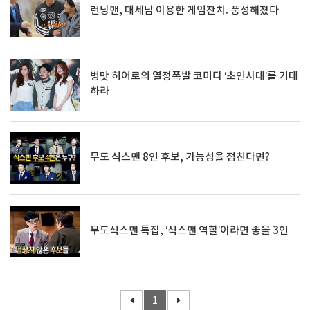
런닝맨, 대세남 이용한 게임잔치. 풍성해졌다
병맛 히어로의 열정폭발 코미디 ‘초인시대’를 기대
하라
무도 식스맨 8인 후보, 가능성을 점친다면?
무도식스맨 특집, ‘식스맨 역할’이라면 좋을 3인
1