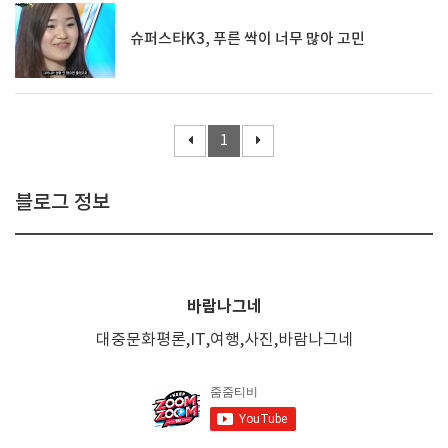
슈퍼스타K3, 푸른 싹이 너무 많아 고민
1
블로그 정보
바람나그네
대중문화평론,IT,여행,사진,바람나그네