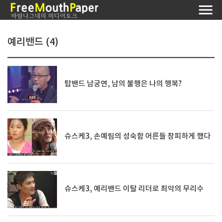
예리밴드 (4)
탑밴드 남궁연, 남의 불행은 나의 행복?
슈스케3, 손예림의 성숙함 어른들 창피하게 했다
슈스케3, 예리밴드 이탈 리더로 최악의 무리수