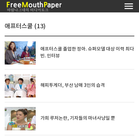
애프터스쿨 (13)
애프터스쿨 졸업한 정아. 슈퍼모델 대상 이력 최다
빈. 인터뷰
해피투게더, 부산 남매 3인의 습격
가희 루저논란, 기자들의 마녀사냥일 뿐