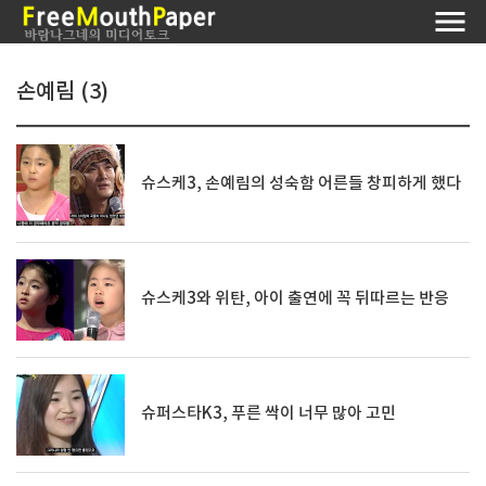
손예림 (3)
슈스케3, 손예림의 성숙함 어른들 창피하게 했다
슈스케3와 위탄, 아이 출연에 꼭 뒤따르는 반응
슈퍼스타K3, 푸른 싹이 너무 많아 고민