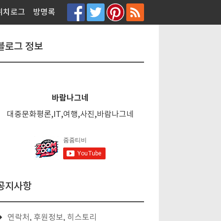
티스토리툴바
위치로그
방명록
블로그 정보
바람나그네
대중문화평론,IT,여행,사진,바람나그네
공지사항
연락처, 후원정보, 히스토리