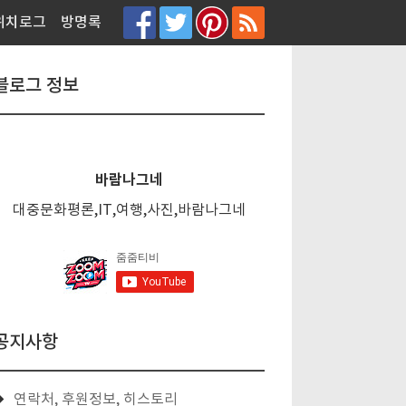
티스토리툴바
위치로그
방명록
블로그 정보
바람나그네
대중문화평론,IT,여행,사진,바람나그네
공지사항
연락처, 후원정보, 히스토리